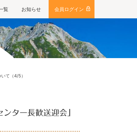
一覧
お知らせ
会員ログイン
いて（4/5）
センター長歓送迎会」