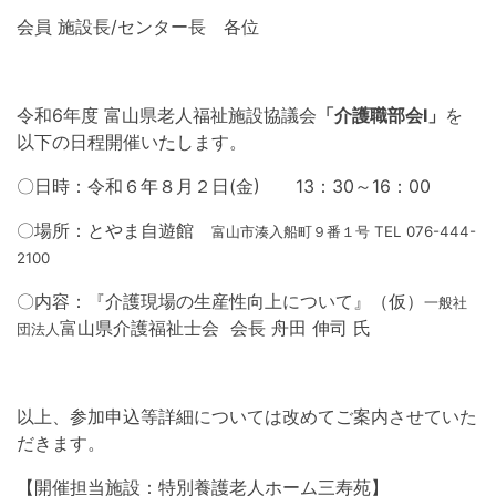
会員 施設長/センター長 各位
令和6年度 富山県老人福祉施設協議会
「介護職部会Ⅰ」
を
以下の日程開催いたします。
〇日時：令和６年８月２日(金) 13：30～16：00
〇場所：とやま自遊館
富山市湊入船町９番１号 TEL 076-444-
2100
〇内容：『介護現場の生産性向上について』（仮）
一般社
富山県介護福祉士会 会長 舟田 伸司 氏
団法人
以上、参加申込等詳細については改めてご案内させていた
だきます。
【開催担当施設：特別養護老人ホーム三寿苑】